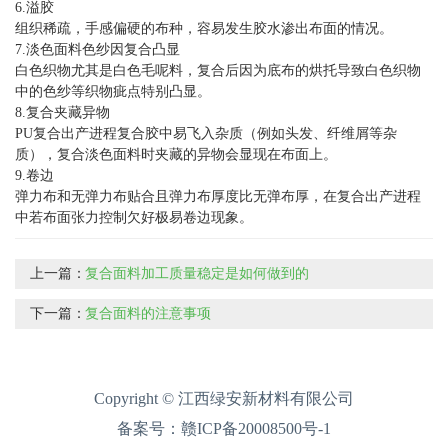
6.溢胶
组织稀疏，手感偏硬的布种，容易发生胶水渗出布面的情况。
7.淡色面料色纱因复合凸显
白色织物尤其是白色毛呢料，复合后因为底布的烘托导致白色织物
中的色纱等织物疵点特别凸显。
8.复合夹藏异物
PU复合出产进程复合胶中易飞入杂质（例如头发、纤维屑等杂
质），复合淡色面料时夹藏的异物会显现在布面上。
9.卷边
弹力布和无弹力布贴合且弹力布厚度比无弹布厚，在复合出产进程
中若布面张力控制欠好极易卷边现象。
上一篇：
复合面料加工质量稳定是如何做到的
下一篇：
复合面料的注意事项
Copyright © 江西绿安新材料有限公司
备案号：
赣ICP备20008500号-1