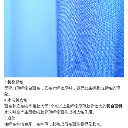
3.折叠起皱
无弹力薄织物做面布，底布针织较厚时，容易发生折叠出起皱的现
象。
4.水洗树皮皱
面布和底布缩率相差大于3个点以上且织物厚薄差异较大的
复合面料
水洗时会产生因收缩差异薄织物面构成树皮皱作用。
5.透胶
梭织布种淡色系、布种薄，胶熟成后布面能看得见胶点。