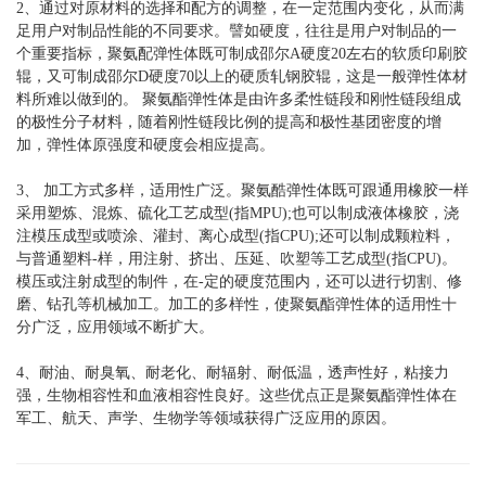
2、通过对原材料的选择和配方的调整，在一定范围内变化，从而满
足用户对制品性能的不同要求。譬如硬度，往往是用户对制品的一
个重要指标，聚氨配弹性体既可制成邵尔A硬度20左右的软质印刷胶
辊，又可制成邵尔D硬度70以上的硬质轧钢胶辊，这是一般弹性体材
料所难以做到的。 聚氨酯弹性体是由许多柔性链段和刚性链段组成
的极性分子材料，随着刚性链段比例的提高和极性基团密度的增
加，弹性体原强度和硬度会相应提高。
3、 加工方式多样，适用性广泛。聚氨酷弹性体既可跟通用橡胶一样
采用塑炼、混炼、硫化工艺成型(指MPU);也可以制成液体橡胶，浇
注模压成型或喷涂、灌封、离心成型(指CPU);还可以制成颗粒料，
与普通塑料-样，用注射、挤出、压延、吹塑等工艺成型(指CPU)。
模压或注射成型的制件，在-定的硬度范围内，还可以进行切割、修
磨、钻孔等机械加工。加工的多样性，使聚氨酯弹性体的适用性十
分广泛，应用领域不断扩大。
4、耐油、耐臭氧、耐老化、耐辐射、耐低温，透声性好，粘接力
强，生物相容性和血液相容性良好。这些优点正是聚氨酯弹性体在
军工、航天、声学、生物学等领域获得广泛应用的原因。