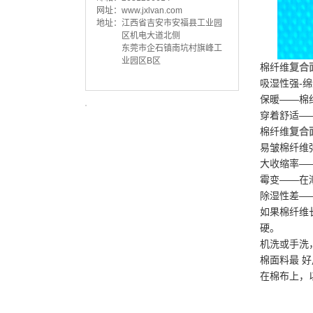
网址：
www.jxlvan.com
透明夹网布
地址：
江西省吉安市安福县工业园
区机电大道北侧
东莞市企石镇南坑村旗峰工
业园区B区
棉纤维
复合
吸湿性强-
保暖——棉
穿着舒适—
棉纤维
复合
易皱棉纤维
大收缩率—
霉变——在
TPE复合面料
除湿性差—
如果棉纤维
硬。
机洗或手洗
棉面料最 
在棉布上，