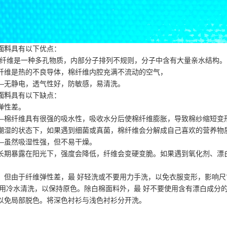
面料
具有以下优点：
绵纤维是一种多孔物质，内部分子排列不规则，分子中含有大量亲水结构。
纤维是热的不良导体，棉纤维内腔充满不流动的空气，
—无静电，透气性好，防敏感，易清洗。
面料
具有以下缺点：
弹性差。
—棉纤维具有很强的吸水性，吸收水分后使棉纤维膨胀，导致棉纱缩短变
潮湿的状态下，如果遇到细菌或真菌，棉纤维会分解成自己喜欢的营养物
—虽然吸湿性强，但不易干燥。
长期暴露在阳光下，强度会降低，纤维会变硬变脆。如果遇到氧化剂、漂
，但由于纤维弹性差，最 好轻洗或不要用力手洗，以免衣服变形，影响尺
好用冷水清洗，以保持原色。除白棉面料外，最 好不要使用含有漂白成分
以免局部脱色。将深色衬衫与浅色衬衫分开洗。