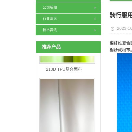
公司新闻
骑行服
行业资讯
2023-10
技术资讯
棉纤维
复合
推荐产品
棉纱成棉布
210D TPU复合面料
EVA银灰膜