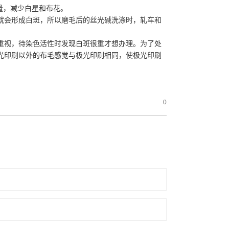
质量，减少白星和布花。
就会形成白斑，所以磨毛后的丝光碱洗涤时，轧车和
够重视，待染色活性时发现白斑很重才想办理。为了处
光印刷以外的布毛感觉与极光印刷相同，使极光印刷
0