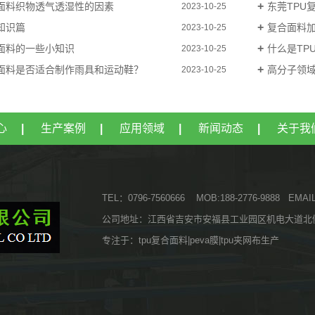
面料织物透气透湿性的因素
东莞TPU复合面料高
2023-10-25
知识篇
复合面料
2023-10-25
面料的一些小知识
什么是TP
2023-10-25
水面料是否适合制作雨具和运动鞋？
高分子领域复
2023-10-25
心
|
生产案例
|
应用领域
|
新闻动态
|
关于我
TEL：0796-7560666 MOB:188-2776-9888 EMAI
公司地址：江西省吉安市安福县工业园区机电大道北
专注于：tpu复合面料|peva膜|tpu夹网布生产