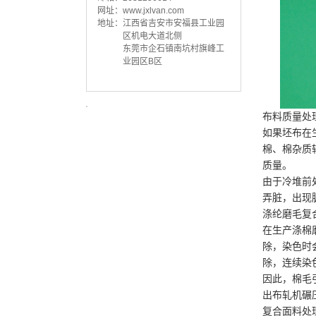
网址：
www.jxlvan.com
地址：
江西省吉安市安福县工业园
TPE复合面料
区机电大道北侧
东莞市企石镇南坑村旗峰工
业园区B区
布料质量处
如果坯布在
棉、棉杂质
质量。
由于冷堆前
TPE复合面料
弄脏，出现
涤纶磨毛复
在生产涤棉
除，染色时
除，连续染
因此，棉毛
出布轧机碾
复合面料处