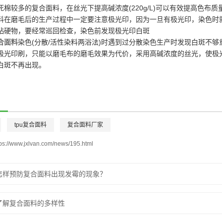
死棉较多的复合面料，在丝光下提高碱浓度(220g/L)可以有效提高色布
料在磨毛后的生产过程中一定要注意极光印，因为一旦有极光印，染色时
粘硬物，要经常巡回检查，染色前发现极光印白斑
合面料
染色(分散/活性染料两浴法)时遇到过分散染色生产时发现白斑不
极光印刷，只能以磨毛布的磨毛效果为代价，采用高碱浓度的丝光，使极
白斑不再出现。
tpu复合面料
复合面料厂家
tps://www.jxlvan.com/news/195.html
怎样预防复合面料出现发霉的现象？
了解复合面料的多样性