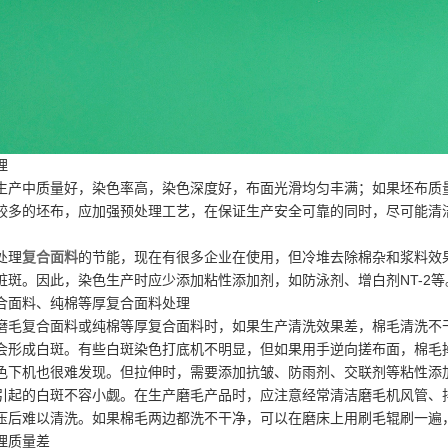
理
生产中质量好，染色率高，染色深度好，布面光滑均匀丰满；如果坯布质
较多的坯布，应加强预处理工艺，在保证生产安全可靠的同时，尽可能清
处理
复合面料
的节能，现在有很多企业在使用，但冷堆去除棉杂和浆料效
脏斑。因此，染色生产时应少添加粘性添加剂，如防泳剂、增白剂NT-2等
合面料、纯棉等厚复合面料处理
磨毛复合面料或纯棉等厚复合面料时，如果生产清洗效果差，棉毛清洗不
会形成白斑。有些白斑染色打底机不明显，但如果用手逆向搓布面，棉毛
色下机也很难发现。但拉伸时，需要添加抗皱、防雨剂、交联剂等粘性添
引起的白斑不容小觑。在生产磨毛产品时，应注意经常清洁磨毛机风管、
压后难以清洗。如果棉毛两边都洗不干净，可以在磨床上用刷毛辊刷一遍
理质量差