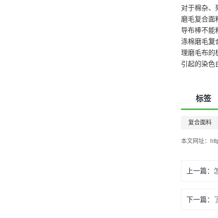
对于棉杂、
磨毛复合面
导布棒不能
TPE复合面料
涤棉磨毛
复
理磨毛布的
引起的染色
标签
复合面料
本文网址：
ht
420D TPU复合面料
上一篇：
下一篇：