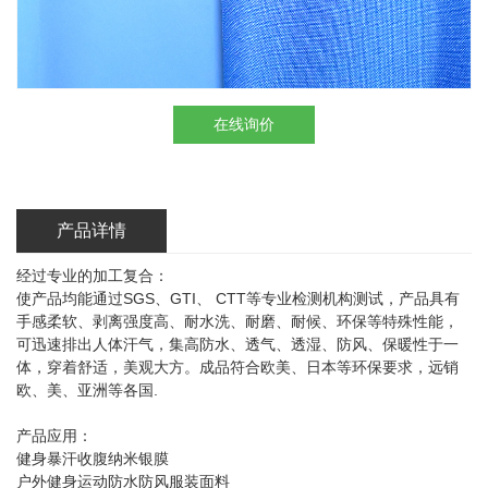
在线询价
产品详情
经过专业的加工复合：
使产品均能通过SGS、GTI、 CTT等专业检测机构测试，产品具有
手感柔软、剥离强度高、耐水洗、耐磨、耐候、环保等特殊性能，
可迅速排出人体汗气，集高防水、透气、透湿、防风、保暖性于一
体，穿着舒适，美观大方。成品符合欧美、日本等环保要求，远销
欧、美、亚洲等各国.
产品应用：
健身暴汗收腹纳米银膜
户外健身运动防水防风服装面料