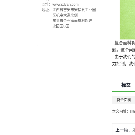
网址：
www.jxlvan.com
地址：
江西省吉安市安福县工业园
600D迷彩TPU复合面料
区机电大道北侧
东莞市企石镇南坑村旗峰工
业园区B区
复合面料
题。这个问
由于我们的
力控制，我
210D TPU复合面料
标签
复合面料
本文网址：
ht
上一篇：