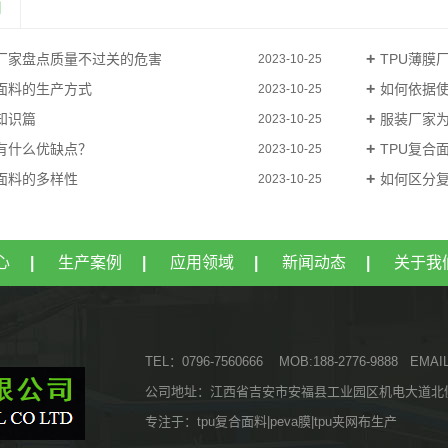
闻
厂家盘点质量不过关的危害
TPU薄膜
2023-10-25
合面料的生产方式
如何依据
2023-10-25
知识篇
服装厂家
2023-10-25
有什么优缺点？
​TPU复
2023-10-25
面料的多样性
如何区分
2023-10-25
心
|
生产案例
|
应用领域
|
新闻动态
|
关于我
TEL：0796-7560666 MOB:188-2776-9888 EMAI
公司地址：江西省吉安市安福县工业园区机电大道北
专注于：tpu复合面料|peva膜|tpu夹网布生产