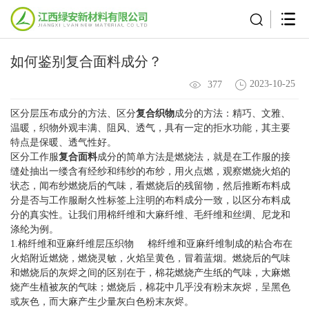
如何鉴别复合面料成分？
2023-10-25
377
区分层压布成分的方法、区分
复合织物
成分的方法：精巧、文雅、
温暖，织物外观丰满、阻风、透气，具有一定的拒水功能，其主要
特点是保暖、透气性好。
区分工作服
复合面料
成分的简单方法是燃烧法，就是在工作服的接
缝处抽出一缕含有经纱和纬纱的布纱，用火点燃，观察燃烧火焰的
状态，闻布纱燃烧后的气味，看燃烧后的残留物，然后推断布料成
分是否与工作服耐久性标签上注明的布料成分一致，以区分布料成
分的真实性。让我们用棉纤维和大麻纤维、毛纤维和丝绸、尼龙和
涤纶为例。
1.棉纤维和亚麻纤维层压织物 棉纤维和亚麻纤维制成的粘合布在
火焰附近燃烧，燃烧灵敏，火焰呈黄色，冒着蓝烟。燃烧后的气味
和燃烧后的灰烬之间的区别在于，棉花燃烧产生纸的气味，大麻燃
烧产生植被灰的气味；燃烧后，棉花中几乎没有粉末灰烬，呈黑色
或灰色，而大麻产生少量灰白色粉末灰烬。