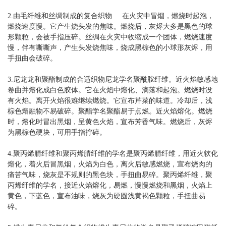
2.由毛纤维和丝绸制成的复合织物 在火灾中冒烟，燃烧时起泡，
燃烧速度慢。它产生烧头发的焦味。燃烧后，灰烬大多是黑色的球
形颗粒，会被手指压碎。丝绸在火灾中收缩成一个团体，燃烧速度
慢，伴有嘶嘶声，产生头发烧焦味，烧成黑棕色的小球形灰烬，用
手扭曲会破碎。
3.尼龙龙和聚酯制成的合适织物尼龙学名聚酰胺纤维。近火焰敏感地
卷曲并熔化成白色胶体。它在火焰中熔化、滴落和起泡。燃烧时没
有火焰。离开火焰很难继续燃烧。它宣布芹菜的味道。冷却后，浅
棕色熔融物不易破碎。聚酯学名聚酯易于点燃。近火焰熔化。燃烧
时，熔化时冒出黑烟，呈黄色火焰，宣布芳香气味。燃烧后，灰烬
为黑棕色硬块，可用手指拧碎。
4.聚丙烯腈纤维和聚丙烯腈纤维的学名是聚丙烯腈纤维，用近火软化
熔化，着火后冒黑烟，火焰为白色，离火后敏感燃烧，宣布烧肉的
痛苦气味，烧灰是不规则的黑色块，手扭曲易碎。聚丙烯纤维，聚
丙烯纤维的学名，接近火焰熔化，易燃，慢慢燃烧和黑烟，火焰上
黄色，下蓝色，宣布油味，烧灰为硬圆浅黄褐色颗粒，手扭曲易
碎。