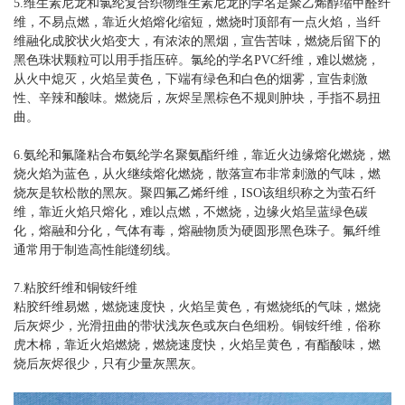
5.维生素尼龙和氯纶复合织物维生素尼龙的学名是聚乙烯醇缩甲醛纤
维，不易点燃，靠近火焰熔化缩短，燃烧时顶部有一点火焰，当纤
维融化成胶状火焰变大，有浓浓的黑烟，宣告苦味，燃烧后留下的
黑色珠状颗粒可以用手指压碎。氯纶的学名PVC纤维，难以燃烧，
从火中熄灭，火焰呈黄色，下端有绿色和白色的烟雾，宣告刺激
性、辛辣和酸味。燃烧后，灰烬呈黑棕色不规则肿块，手指不易扭
曲。
6.氨纶和氟隆粘合布氨纶学名聚氨酯纤维，靠近火边缘熔化燃烧，燃
烧火焰为蓝色，从火继续熔化燃烧，散落宣布非常刺激的气味，燃
烧灰是软松散的黑灰。聚四氟乙烯纤维，ISO该组织称之为萤石纤
维，靠近火焰只熔化，难以点燃，不燃烧，边缘火焰呈蓝绿色碳
化，熔融和分化，气体有毒，熔融物质为硬圆形黑色珠子。氟纤维
通常用于制造高性能缝纫线。
7.粘胶纤维和铜铵纤维
粘胶纤维易燃，燃烧速度快，火焰呈黄色，有燃烧纸的气味，燃烧
后灰烬少，光滑扭曲的带状浅灰色或灰白色细粉。铜铵纤维，俗称
虎木棉，靠近火焰燃烧，燃烧速度快，火焰呈黄色，有酯酸味，燃
烧后灰烬很少，只有少量灰黑灰。