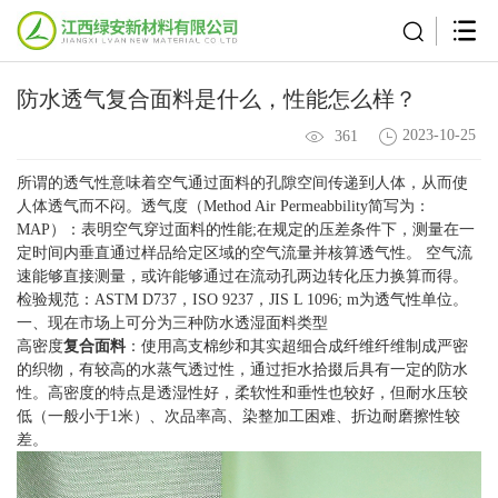
防水透气复合面料是什么，性能怎么样？
2023-10-25
361
所谓的透气性意味着空气通过面料的孔隙空间传递到人体，从而使
人体透气而不闷。透气度（Method Air Permeabbility简写为：
MAP）：表明空气穿过面料的性能;在规定的压差条件下，测量在一
定时间内垂直通过样品给定区域的空气流量并核算透气性。 空气流
速能够直接测量，或许能够通过在流动孔两边转化压力换算而得。
检验规范：ASTM D737，ISO 9237，JIS L 1096; m为透气性单位。
一、现在市场上可分为三种防水透湿面料类型
高密度
复合面料
：使用高支棉纱和其实超细合成纤维纤维制成严密
的织物，有较高的水蒸气透过性，通过拒水拾掇后具有一定的防水
性。高密度的特点是透湿性好，柔软性和垂性也较好，但耐水压较
低（一般小于1米）、次品率高、染整加工困难、折边耐磨擦性较
差。