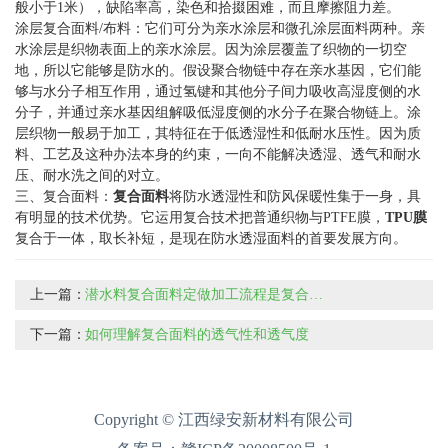
般小于1米），缺陷率高，染色和拾掇困难，而且摩擦阻力差。
涂层复合面料/布料：它们可分为亲水涂层和微孔涂层面料两种。亲
水涂层是织物表面上的亲水涂层。因为涂层覆盖了织物的一切空
地，所以它能够是防水的。假设聚合物链中存在亲水基因，它们能
够与水分子相互作用，通过氢键和其他分子间力吸收高湿度侧的水
分子，并通过亲水基因组解吸低湿度侧的水分子在聚合物链上。涂
层织物一般易于加工，其特征在于低透湿性和低耐水压性。因为质
料、工艺及这种办法本身的约束，一向不能解决透湿、透气和耐水
压、耐水洗之间的对立。
三、复合面料：
复合面料
将防水透湿性和防风保暖性集于一身，具
有明显的技术优势。它运用复合技术把普通织物与PTFE膜，
TPU膜
复合于一体，取长补短，是现在防水透湿面料的首要发展方向。
上一篇：
潜水料复合面料定做加工流程是复合进行的
下一篇：
如何理解复合面料的透气性和透气度
Copyright © 江西绿安新材料有限公司